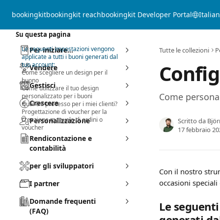
Vai al contenuto principale
bookingkit
bookingkit reach
bookingkit Developer Portal
Italia
Su questa pagina
Le seguenti impostazioni vengono
Per iniziare...
Tutte le collezioni
P
applicate a tutti i buoni generati dal
Config
tuo account:
Vendere
Come scegliere un design per il
buono
Gestisci
Come utilizzare il tuo design
Come personali
personalizzato per i buoni
Crescere
Qual è il processo per i miei clienti?
Progettazione di voucher per la
creazione manuale di ordini o
Personalizzazione
Scritto da
Bjö
voucher
17 febbraio 20
Rendicontazione e
contabilità
per gli sviluppatori
Con il nostro stru
occasioni speciali 
I partner
Domande frequenti
Le seguenti
(FAQ)
generati da