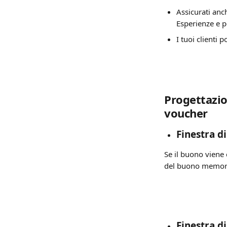
Assicurati anch
Esperienze e pe
I tuoi clienti
Progettazio
voucher
Finestra d
Se il buono viene 
del buono memoriz
Finestra d