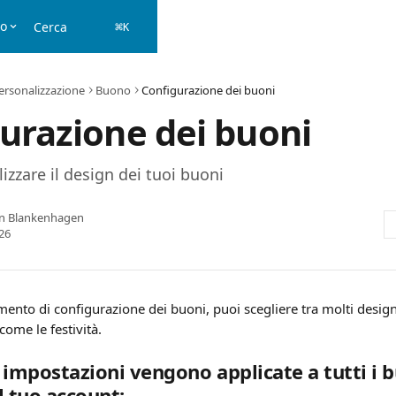
no
Cerca
⌘
K
ersonalizzazione
Buono
Configurazione dei buoni
urazione dei buoni
zzare il design dei tuoi buoni
rn Blankenhagen
26
mento di configurazione dei buoni, puoi scegliere tra molti design
come le festività.
 impostazioni vengono applicate a tutti i b
l tuo account: