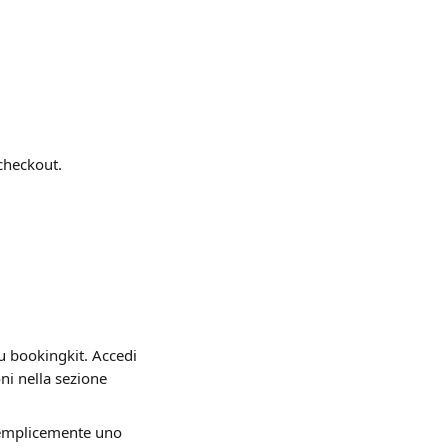
 checkout.
su bookingkit. Accedi 
i nella sezione 
semplicemente uno 