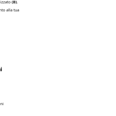
izzato 
(B)
.
to alla tua 
i
oni