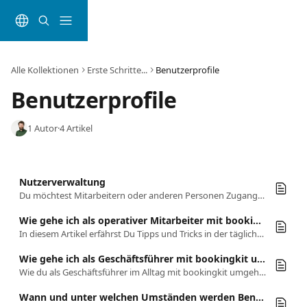
Zum Hauptinhalt springen
Alle Kollektionen
Erste Schritte...
Benutzerprofile
Benutzerprofile
1 Autor
·
4 Artikel
Nutzerverwaltung
Du möchtest Mitarbeitern oder anderen Personen Zugang zu deinem bookingkit Account gewähren?
Wie gehe ich als operativer Mitarbeiter mit bookingkit um?
In diesem Artikel erfährst Du Tipps und Tricks in der täglichen Arbeit mit bookingkit als operativer Mitarbeiter.
Wie gehe ich als Geschäftsführer mit bookingkit um?
Wie du als Geschäftsführer im Alltag mit bookingkit umgehst und was es zu beachten gilt.
Wann und unter welchen Umständen werden Benutzer automatisch ausgeloggt?