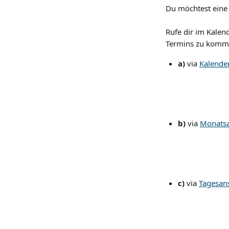
Du möchtest eine 
Rufe dir im Kalend
Termins zu komme
a)
 via 
Kalende
b)
 via 
Monatsa
c)
 via 
Tagesans