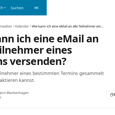
ch
Suchen
⌘
K
erwalten
Kalender
Wie kann ich eine eMail an alle Teilnehmer eines Termins versenden?
nn ich eine eMail an
eilnehmer eines
ns versenden?
eilnehmer eines bestimmten Termins gesammelt
aktieren kannst.
jörn Blankenhagen
5