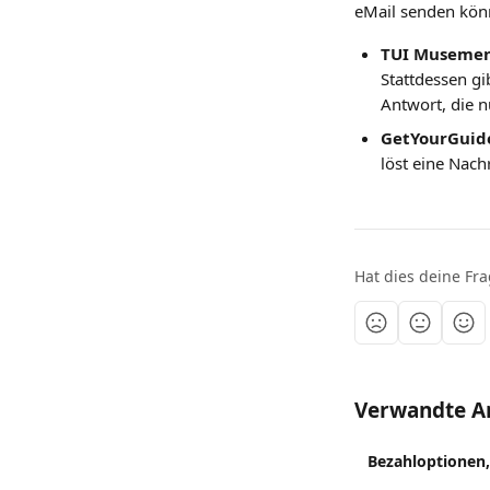
eMail senden kön
TUI Museme
Stattdessen gi
Antwort, die 
GetYourGuide
löst eine Nach
Hat dies deine Fr
Verwandte Ar
Bezahloptionen,