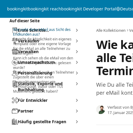
Zum Hauptinhalt springen
bookingkit
bookingkit reach
bookingkit Developer Portal
Deuts
Auf dieser Seite
Wie sieht diese eMail aus Sicht des
Erste Schritte...
Alle Kollektionen
V
Endkunden aus?
Wie ka
Besteht die Möglichkeit ein eigenes
Verkaufen
Template oder eine eigene Vorlage
für die eMail an alle Teilnehmer zu
Verwalten
alle T
hinterlegen?
Kann ich sehen ob die eMail von den
Umsatzwachstum
Teilnehmern geöffnet bzw. gelesen
Termi
wurde?
Wird diese eMail auch an Teilnehmer
Personalisierung
zugestellt die über einen
Vermarktungspartner wie
Statistik, Exporte und
Wie Du alle T
GetYourGuide, viator oder TUI
Buchhaltung
Musement gebucht haben?
per eMail kont
Für Entwickler
Verfasst von
B
Partner
17. Januar 202
Häufig gestellte Fragen