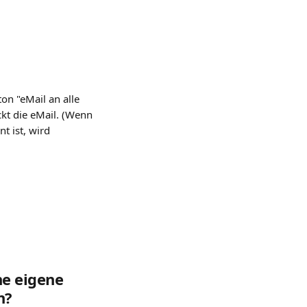
on "eMail an alle 
ckt die eMail. (Wenn 
t ist, wird 
ne eigene 
n?