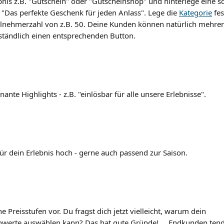
bnis z.B. "Gutschein" oder "Gutscheinshop" und hinterlege eine s
 "Das perfekte Geschenk für jeden Anlass". Lege die 
Kategorie
 fe
ilnehmerzahl von z.B. 50. Deine Kunden können natürlich mehrer
erständlich einen entsprechenden Button.
gnante Highlights - z.B. "einlösbar für alle unsere Erlebnisse".
 für dein Erlebnis hoch - gerne auch passend zur Saison.
 Preisstufen vor. Du fragst dich jetzt vielleicht, warum dein        
werte auswählen kann? Das hat gute Gründe!     Endkunden tendi