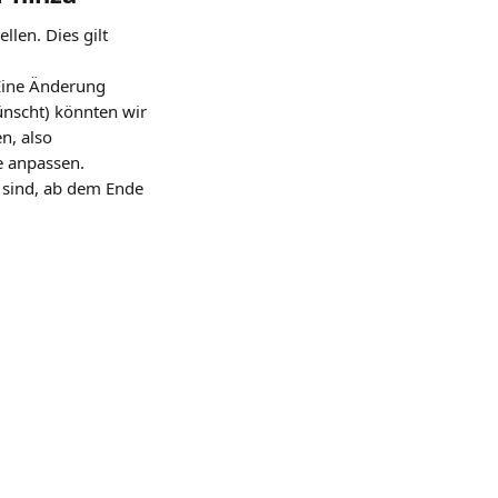
llen. Dies gilt 
Eine Änderung 
ünscht) könnten wir 
n, also 
e anpassen.
g sind, ab dem Ende 