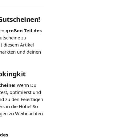
Gutscheinen!
en 
großen Teil des 
Gutscheine zu 
t diesem Artikel 
rmarkten und deinen 
okingkit
cheine!
 Wenn Du 
test, optimierst und 
nd zu den Feiertagen 
s in die Höhe! So 
ngen zu Weihnachten 
des 