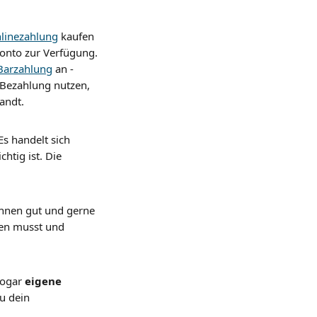
linezahlung
 kaufen 
onto zur Verfügung. 
Barzahlung
 an - 
 Bezahlung nutzen, 
andt.
s handelt sich 
tig ist. Die 
können gut und gerne 
ten musst und 
ogar 
eigene 
u dein 