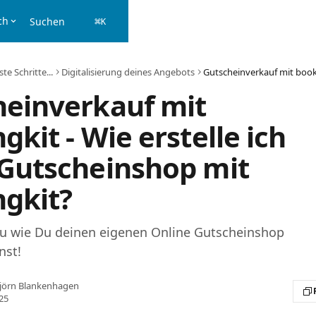
ch
Suchen
⌘
K
ste Schritte...
Digitalisierung deines Angebots
heinverkauf mit
gkit - Wie erstelle ich
 Gutscheinshop mit
gkit?
 du wie Du deinen eigenen Online Gutscheinshop
nst!
jörn Blankenhagen
25