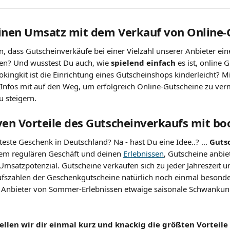
einen Umsatz mit dem Verkauf von Online-
, dass Gutscheinverkäufe bei einer Vielzahl unserer Anbieter ein
n? Und wusstest Du auch, wie 
spielend einfach
 es ist, online 
kingkit ist die Einrichtung eines Gutscheinshops kinderleicht? Mi
e Infos mit auf den Weg, um erfolgreich Online-Gutscheine zu ve
u steigern.
ven Vorteile des Gutscheinverkaufs mit bo
teste Geschenk in Deutschland? Na - hast Du eine Idee..? ... 
Guts
nem regulären Geschäft und deinen 
Erlebnissen
, Gutscheine anbie
 Umsatzpotenzial. Gutscheine verkaufen sich zu jeder Jahreszeit u
ufszahlen der Geschenkgutscheine natürlich noch einmal besonder
ls Anbieter von Sommer-Erlebnissen etwaige saisonale Schwanku
llen wir dir einmal kurz und knackig die größten Vorteile 