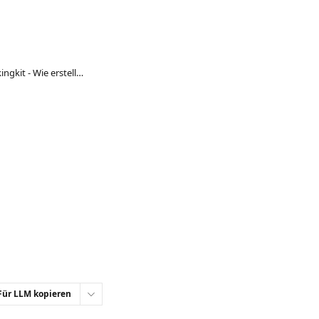
Gutscheinverkauf mit bookingkit - Wie erstelle ich einen Gutscheinshop mit bookingkit?
Für LLM kopieren