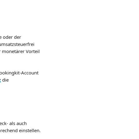
 oder der 
umsatzsteuerfrei 
 monetärer Vorteil 
bookingkit-Account 
z
 die 
ck- als auch 
rechend einstellen.