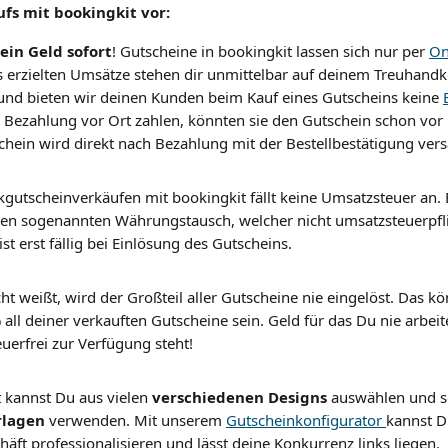
fs mit bookingkit vor:
ein Geld sofort
! Gutscheine in bookingkit lassen sich nur per 
On
s erzielten Umsätze stehen dir unmittelbar auf deinem Treuhandk
nd bieten wir deinen Kunden beim Kauf eines Gutscheins keine 
a Bezahlung vor Ort zahlen, könnten sie den Gutschein schon vor
hein wird direkt nach Bezahlung mit der Bestellbestätigung vers
utscheinverkäufen mit bookingkit fällt keine Umsatzsteuer an. E
en sogenannten Währungstausch, welcher nicht umsatzsteuerpflich
st erst fällig bei Einlösung des Gutscheins.
cht weißt, wird der Großteil aller Gutscheine nie eingelöst. Das 
all deiner verkauften Gutscheine sein. Geld für das Du nie arbei
euerfrei zur Verfügung steht!
 kannst Du aus vielen 
verschiedenen Designs
 auswählen und s
rlagen
 verwenden. Mit unserem 
Gutscheinkonfigurator 
kannst D
äft professionalisieren und lässt deine Konkurrenz links liegen.