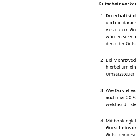
Gutscheinverkau
Du erhältst d
und die darau
Aus gutem Gru
würden sie vi
denn der Gutsc
Bei Mehrzweckg
hierbei um ein
Umsatzsteuer i
Wie Du viellei
auch mal 50 % 
welches dir st
Mit bookingkit
Gutscheinvo
Gutscheingesch