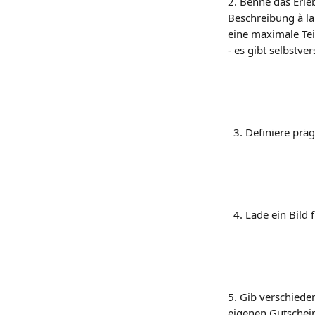
2. Benne das Erle
Beschreibung à la
eine maximale Te
- es gibt selbstv
  3. Definiere prä
  4. Lade ein Bild
5. Gib verschiedene
eigenen Gutschein