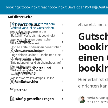
Zum Hauptinhalt springen
bookingkit
bookingkit reach
bookingkit Developer Portal
Deuts
Auf dieser Seite
Steigere deinen Umsatz mit dem
Erste Schritte...
Alle Kollektionen
Er
Verkauf von Online-Gutscheinen!
Gutsc
Die exklusiven Vorteile des
Verkaufen
Gutscheinverkaufs mit bookingkit
Wie lege ich einen generischen
Verwalten
bookin
Online-Gutschein an?
Und so erstellst du einen generischen
Umsatzwachstum
Gutschein mit bookingkit
einen
Füge deinen Online-Gutscheinen eine
Gültigkeitsdauer hinzu
Personalisierung
Einbindung eines Gutscheinshops auf
bookin
deiner Homepage
Statistik, Exporte und
Verkauf von rabattierten
Buchhaltung
Wertgutscheinen
Wissenswerte Praxistipps Online
Hier erfährst
Für Entwickler
Gutscheinverkauf
einrichten kan
Partner
Verfasst von
B
Häufig gestellte Fragen
27. Februar 20