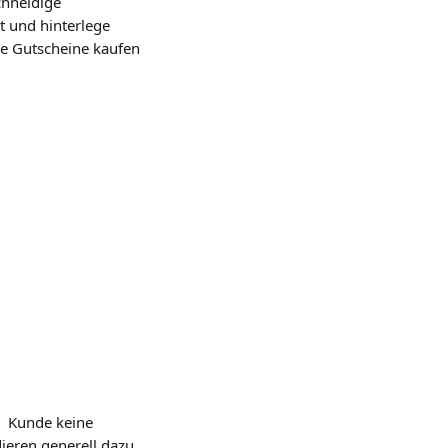
chneidige 
st und hinterlege 
e Gutscheine kaufen 
   Kunde keine 
eren generell dazu, 