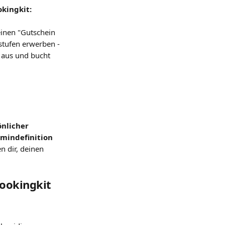
okingkit:
inen "Gutschein 
stufen erwerben - 
 aus und bucht 
nlicher 
mindefinition
n dir, deinen 
bookingkit