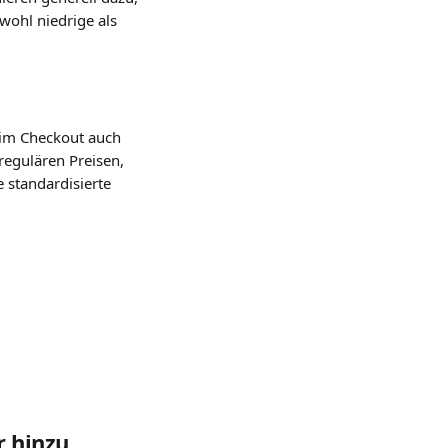
wohl niedrige als 
 im Checkout auch 
regulären Preisen, 
 standardisierte 
r hinzu