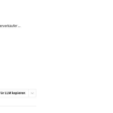
Wie man sich als manueller Wiederverkäufer bei bookingkit-reach anmeldet
Für LLM kopieren