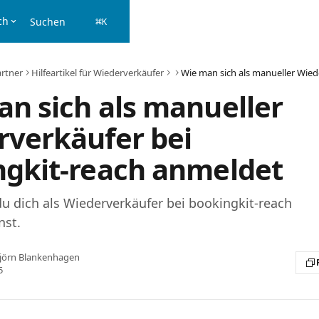
ch
Suchen
⌘
K
rtner
Hilfeartikel für Wiederverkäufer
n sich als manueller
rverkäufer bei
ngkit-reach anmeldet
du dich als Wiederverkäufer bei bookingkit-reach
nst.
jörn Blankenhagen
5