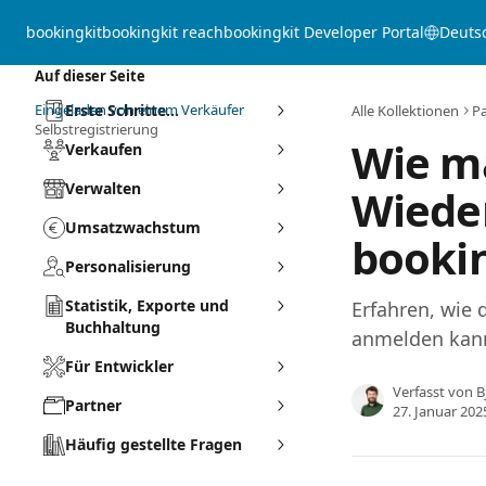
Zum Hauptinhalt springen
bookingkit
bookingkit reach
bookingkit Developer Portal
Deuts
Auf dieser Seite
Eingeladen von einem Verkäufer
Erste Schritte...
Alle Kollektionen
Pa
Selbstregistrierung
Wie ma
Verkaufen
Verwalten
Wiede
Umsatzwachstum
booki
Personalisierung
Statistik, Exporte und
Erfahren, wie 
Buchhaltung
anmelden kan
Für Entwickler
Verfasst von
B
Partner
27. Januar 202
Häufig gestellte Fragen