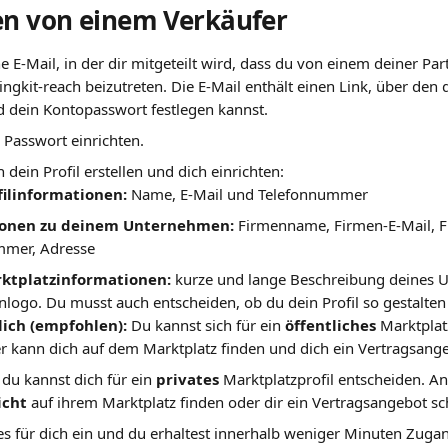
en von einem Verkäufer
ne E-Mail, in der dir mitgeteilt wird, dass du von einem deiner Pa
ngkit-reach beizutreten. Die E-Mail enthält einen Link, über den 
dein Kontopasswort festlegen kannst.
 Passwort einrichten.
dein Profil erstellen und dich einrichten:
filinformationen: 
Name, E-Mail und Telefonnummer
ionen zu deinem Unternehmen: 
Firmenname, Firmen-E-Mail, F
mmer, Adresse
ktplatzinformationen: 
kurze und lange Beschreibung deines 
nlogo. Du musst auch entscheiden, ob du dein Profil so gestalten
lich (empfohlen): 
Du kannst sich für ein 
öffentliches 
Marktplat
r kann dich auf dem Marktplatz finden und dich ein Vertragsange
: du kannst dich für ein 
privates 
Marktplatzprofil entscheiden. An
icht 
auf ihrem Marktplatz finden oder dir ein Vertragsangebot sc
les für dich ein und du erhaltest innerhalb weniger Minuten Zug