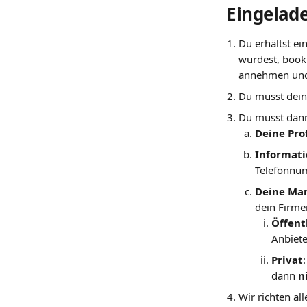
Eingelad
Du erhältst ei
wurdest, booki
annehmen und 
Du musst dein
Du musst dann 
Deine Pro
Informat
Telefonnu
Deine Mar
dein Firme
Öffent
Anbiete
Privat
dann 
n
Wir richten al