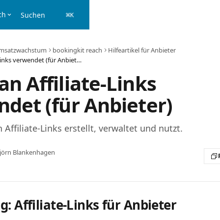
ch
Suchen
⌘
K
msatzwachstum
bookingkit reach
Hilfeartikel für Anbieter
Wie man Affiliate-Links verwendet (für Anbieter)
n Affiliate-Links
det (für Anbieter)
Affiliate-Links erstellt, verwaltet und nutzt.
jörn Blankenhagen
: Affiliate-Links für Anbieter 