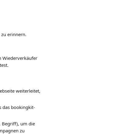
zu erinnern.
n Wiederverkäufer 
est.
bseite weiterleitet, 
ss das bookingkit-
Begriff), um die 
ampagnen zu 