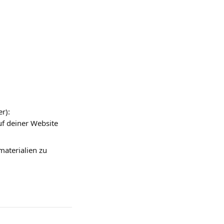
r):
uf deiner Website 
aterialien zu 