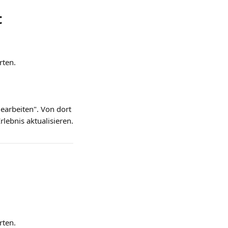
 
rten.
earbeiten". Von dort 
ebnis aktualisieren.
rten.