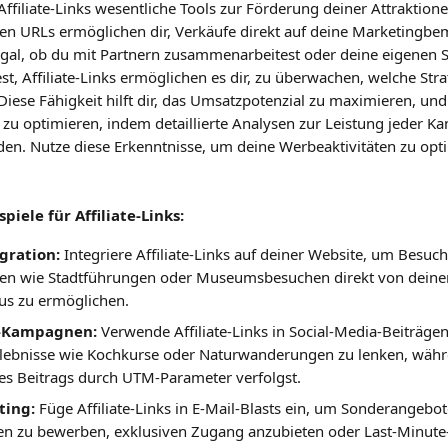
Affiliate-Links wesentliche Tools zur Förderung deiner Attraktione
rten URLs ermöglichen dir, Verkäufe direkt auf deine Marketing
gal, ob du mit Partnern zusammenarbeitest oder deine eigenen S
t, Affiliate-Links ermöglichen es dir, zu überwachen, welche Str
 Diese Fähigkeit hilft dir, das Umsatzpotenzial zu maximieren, und
zu optimieren, indem detaillierte Analysen zur Leistung jeder K
rden. Nutze diese Erkenntnisse, um deine Werbeaktivitäten zu opt
ele für Affiliate-Links:
gration: 
Integriere Affiliate-Links auf deiner Website, um Besuc
nen wie Stadtführungen oder Museumsbesuchen direkt von dein
us zu ermöglichen.
a-Kampagnen: 
Verwende Affiliate-Links in Social-Media-Beiträge
Erlebnisse wie Kochkurse oder Naturwanderungen zu lenken, währ
edes Beitrags durch UTM-Parameter verfolgst.
ting:
 Füge Affiliate-Links in E-Mail-Blasts ein, um Sonderangebot
en zu bewerben, exklusiven Zugang anzubieten oder Last-Minute