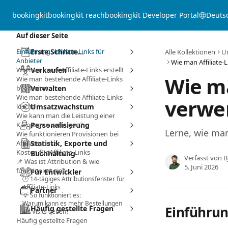
Zum Hauptinhalt springen
bookingkit
bookingkit reach
bookingkit Developer Portal
Deuts
Auf dieser Seite
Einführung: Affiliate-Links für
Erste Schritte...
Alle Kollektionen
U
Anbieter
Wie man neue Affiliate-Links erstellt
Verkaufen
Wie ma
Wie man bestehende Affiliate-Links
bearbeitet
Verwalten
Wie man bestehende Affiliate-Links
verwen
löscht
Umsatzwachstum
Wie kann man die Leistung einer
Kampagne verfolgen?
Personalisierung
Lerne, wie man 
Wie funktionieren Provisionen bei
Affiliate-Links
Statistik, Exporte und
Kosten für Affiliate-Links
Buchhaltung
Verfasst von
B
📌 Was ist Attribution & wie
5. Juni 2026
funktioniert sie?
Für Entwickler
🕒 14-tägiges Attributionsfenster für
Affiliate-Links
Partner
💡 So funktioniert es:
Warum kann es mehr Bestellungen
Einführung
Häufig gestellte Fragen
als Visits geben?
Häufig gestellte Fragen