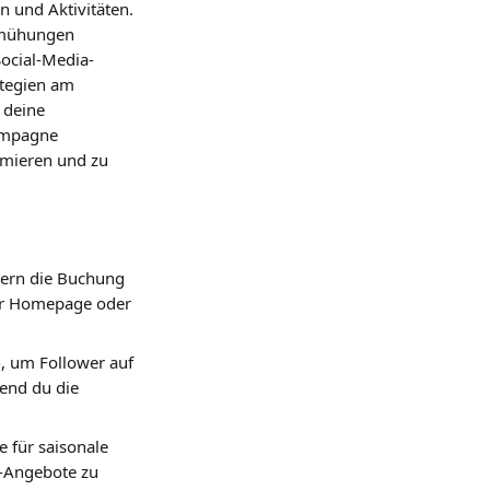
n und Aktivitäten. 
bemühungen 
ocial-Media-
ategien am 
 deine 
ampagne 
imieren und zu 
hern die Buchung 
er Homepage oder 
n, um Follower auf 
end du die 
e für saisonale 
-Angebote zu 