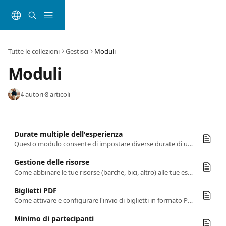
Vai al contenuto principale
Tutte le collezioni
Gestisci
Moduli
Moduli
4 autori
·
8 articoli
Durate multiple dell'esperienza
Questo modulo consente di impostare diverse durate di una sola esperienza.
Gestione delle risorse
Come abbinare le tue risorse (barche, bici, altro) alle tue esperienze.
Biglietti PDF
Come attivare e configurare l'invio di biglietti in formato PDF come parte della conferma dell'ordine.
Minimo di partecipanti