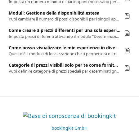
Imposta un numero minimo di partecipanti necessario per prenotare la tua esperienza.
Moduli: Gestione della disponibilità estesa
Puoi cambiare il numero di posti disponibili per i singoli appuntamenti nel tuo calendario e/o per ciascuno dei tuoi partner di marketing.
Come creare 3 prezzi differenti per una sola esperienza
Imposta prezzi differenti attivando il modulo "Determinazione dei prezzi dell'esperienza flessibile"
Come posso visualizzare le mie esperienze in diverse lingue?
Questo è il modulo di localizzazione che ti permetterà di tradurre le tue attività per raggiungere i clienti internazionali
Categorie di prezzi visibili solo per te come fornitore
Vuoi definire categorie di prezzi speciali per determinati gruppi di clienti che non saranno visibili esternamente?
bookingkit GmbH